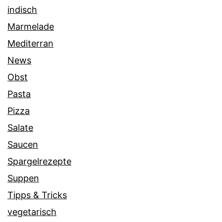
indisch
Marmelade
Mediterran
News
Obst
Pasta
Pizza
Salate
Saucen
Spargelrezepte
Suppen
Tipps & Tricks
vegetarisch