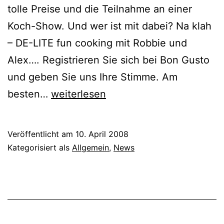
tolle Preise und die Teilnahme an einer
Koch-Show. Und wer ist mit dabei? Na klah
– DE-LITE fun cooking mit Robbie und
Alex…. Registrieren Sie sich bei Bon Gusto
und geben Sie uns Ihre Stimme. Am
DE-
besten…
weiterlesen
LITE
bei
Veröffentlicht am
10. April 2008
Bon
Kategorisiert als
Allgemein
,
News
Gusto’s
„Deutschland
kocht“