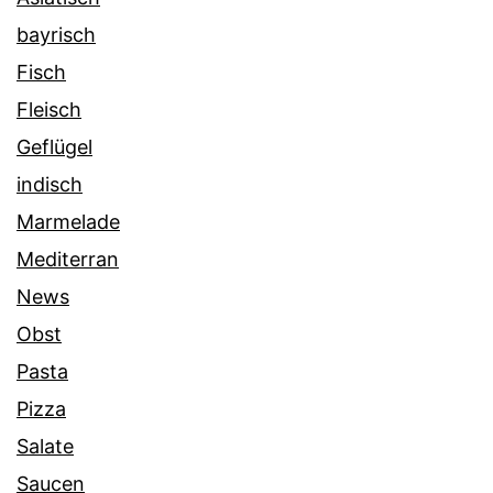
bayrisch
Fisch
Fleisch
Geflügel
indisch
Marmelade
Mediterran
News
Obst
Pasta
Pizza
Salate
Saucen