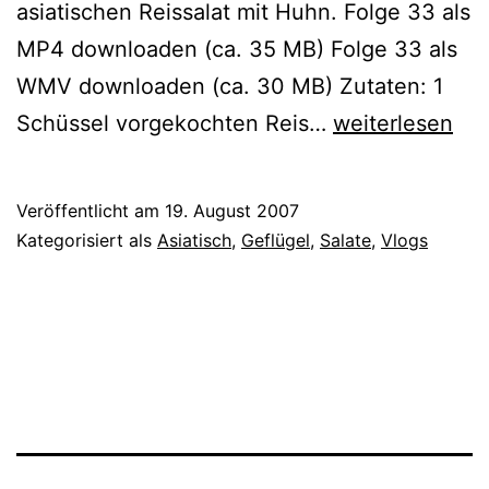
asiatischen Reissalat mit Huhn. Folge 33 als
MP4 downloaden (ca. 35 MB) Folge 33 als
WMV downloaden (ca. 30 MB) Zutaten: 1
Münzis
Schüssel vorgekochten Reis…
weiterlesen
asiatischer
Reissalat
Veröffentlicht am
19. August 2007
mit
Kategorisiert als
Asiatisch
,
Geflügel
,
Salate
,
Vlogs
Huhn