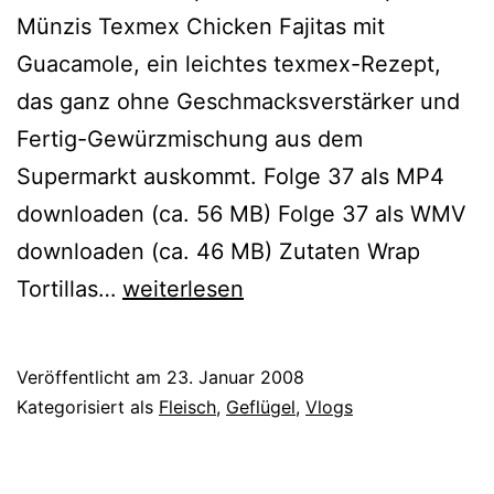
Münzis Texmex Chicken Fajitas mit
Guacamole, ein leichtes texmex-Rezept,
das ganz ohne Geschmacksverstärker und
Fertig-Gewürzmischung aus dem
Supermarkt auskommt. Folge 37 als MP4
downloaden (ca. 56 MB) Folge 37 als WMV
downloaden (ca. 46 MB) Zutaten Wrap
Münzis
Tortillas…
weiterlesen
Texmex
Fajitas
Veröffentlicht am
23. Januar 2008
mit
Kategorisiert als
Fleisch
,
Geflügel
,
Vlogs
Guacamole