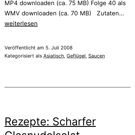
MP4 downloaden (ca. 75 MB) Folge 40 als
Mar
WMV downloaden (ca. 70 MB) Zutaten…
Hüh
weiterlesen
vo
Grill
Veröffentlicht am
5. Juli 2008
mit
Kategorisiert als
Asiatisch
,
Geflügel
,
Saucen
Sat
Rezepte: Scharfer