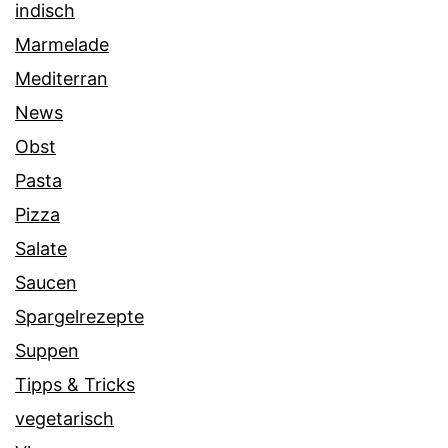
indisch
Marmelade
Mediterran
News
Obst
Pasta
Pizza
Salate
Saucen
Spargelrezepte
Suppen
Tipps & Tricks
vegetarisch