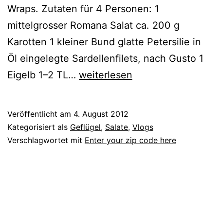
Wraps. Zutaten für 4 Personen: 1
mittelgrosser Romana Salat ca. 200 g
Karotten 1 kleiner Bund glatte Petersilie in
Öl eingelegte Sardellenfilets, nach Gusto 1
Chicken
Eigelb 1–2 TL…
weiterlesen
Cesar
Salad
Veröffentlicht am
4. August 2012
Wraps
Kategorisiert als
Geflügel
,
Salate
,
Vlogs
Verschlagwortet mit
Enter your zip code here