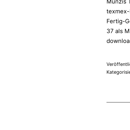
Münzis T
texmex-
Fertig-
37 als 
downloa
Veröffentl
Kategorisi