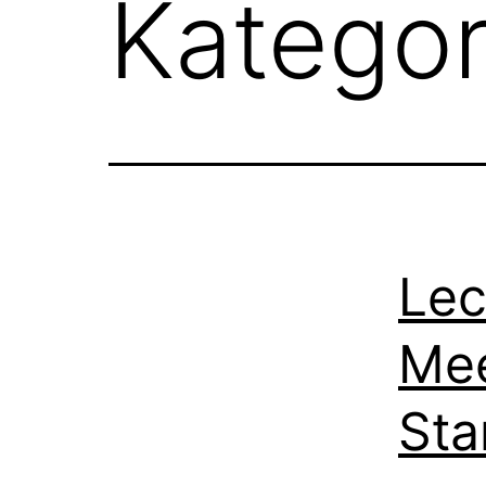
Kategor
Lec
Mee
Sta