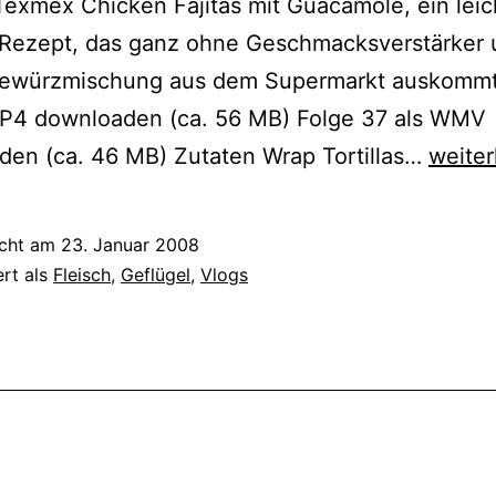
exmex Chicken Fajitas mit Guacamole, ein leic
Rezept, das ganz ohne Geschmacksverstärker 
Gewürzmischung aus dem Supermarkt auskommt
MP4 downloaden (ca. 56 MB) Folge 37 als WMV
Münzi
den (ca. 46 MB) Zutaten Wrap Tortillas…
weiter
Texme
Fajitas
icht am
23. Januar 2008
mit
ert als
Fleisch
,
Geflügel
,
Vlogs
Guaca