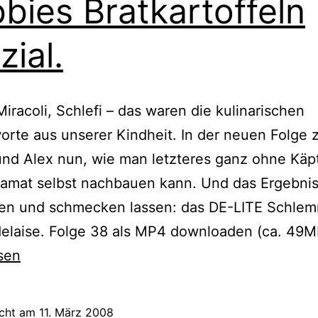
bies Bratkartoffeln
zial.
 Miracoli, Schlefi – das waren die kulinarischen
rte aus unserer Kindheit. In der neuen Folge 
nd Alex nun, wie man letzteres ganz ohne Käpt
tamat selbst nachbauen kann. Und das Ergebni
hen und schmecken lassen: das DE-LITE Schlemm
delaise. Folge 38 als MP4 downloaden (ca. 49
sen
icht am
11. März 2008