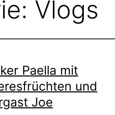
ie:
Vlogs
ker Paella mit
resfrüchten und
rgast Joe