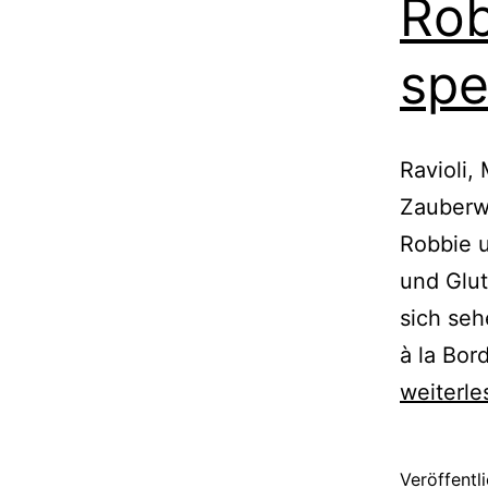
Rob
spe
Ravioli,
Zauberwo
Robbie u
und Glu
sich se
à la Bor
weiterle
Veröffentl