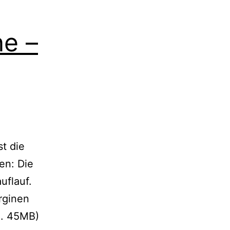
ne –
t die
en: Die
uflauf.
rginen
a. 45MB)