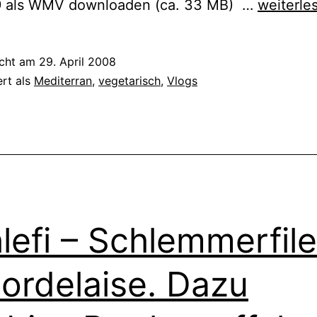
Parmigia
9 als WMV downloaden (ca. 33 MB) …
weiterle
di
Melanza
icht am
29. April 2008
–
ert als
Mediterran
,
vegetarisch
,
Vlogs
ein
neapolit
Aubergin
lefi – Schlemmerfile
Bordelaise. Dazu