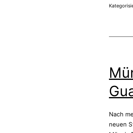
Kategorisi
Mün
Gu
Nach meh
neuen St