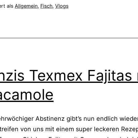
ert als
Allgemein
,
Fisch
,
Vlogs
zis Texmex Fajitas 
acamole
rwöchiger Abstinenz gibt’s nun endlich wiede
reifen von uns mit einem super leckeren Rezep