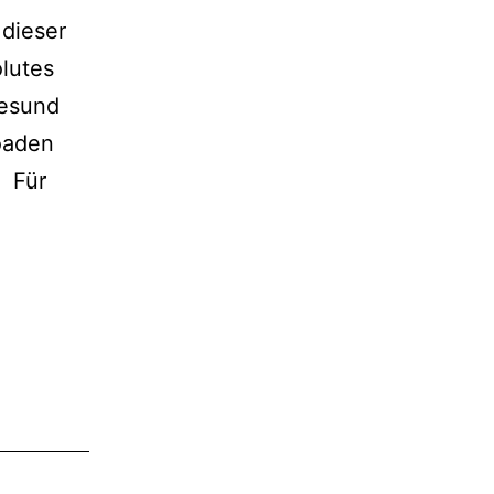
dieser
olutes
gesund
oaden
) Für