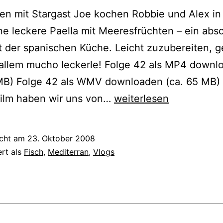
n mit Stargast Joe kochen Robbie und Alex in 
ne leckere Paella mit Meeresfrüchten – ein abs
t der spanischen Küche. Leicht zuzubereiten, 
 allem mucho leckerle! Folge 42 als MP4 downl
 MB) Folge 42 als WMV downloaden (ca. 65 MB
Lecker
Film haben wir uns von…
weiterlesen
Paella
mit
icht am
23. Oktober 2008
Meeresfrüchten
ert als
Fisch
,
Mediterran
,
Vlogs
und
Stargast
Joe