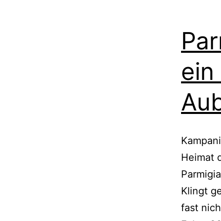
Par
ein
Aub
Kampanie
Heimat d
Parmigia
Klingt g
fast nic