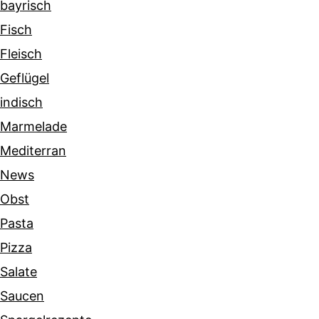
bayrisch
Fisch
Fleisch
Geflügel
indisch
Marmelade
Mediterran
News
Obst
Pasta
Pizza
Salate
Saucen