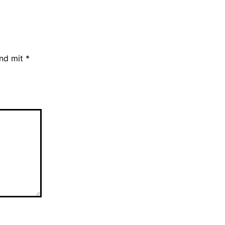
ind mit
*