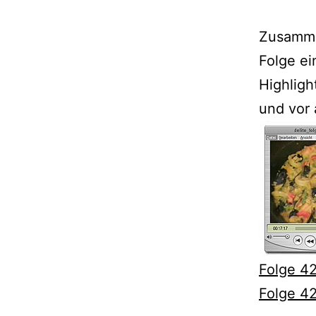
Zusamme
Folge ei
Highligh
und vor 
Folge 4
Folge 4