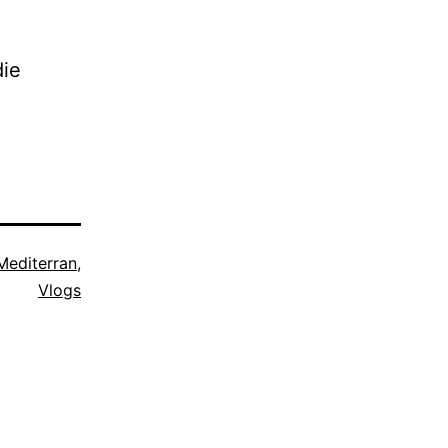
die
Mediterran
,
Vlogs