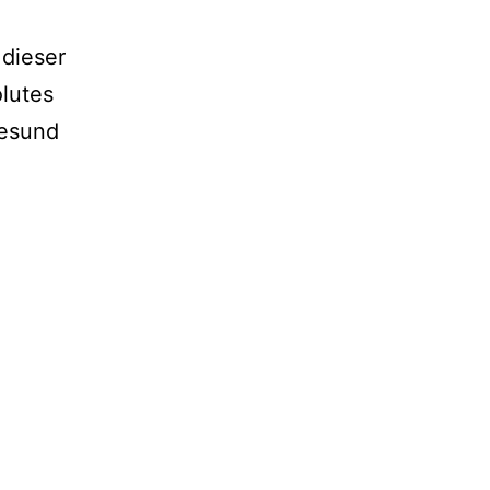
dieser
olutes
gesund