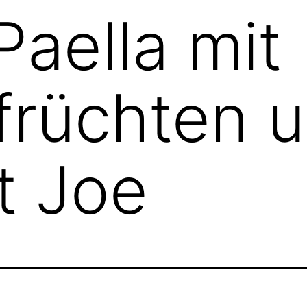
Paella mit
früchten 
t Joe