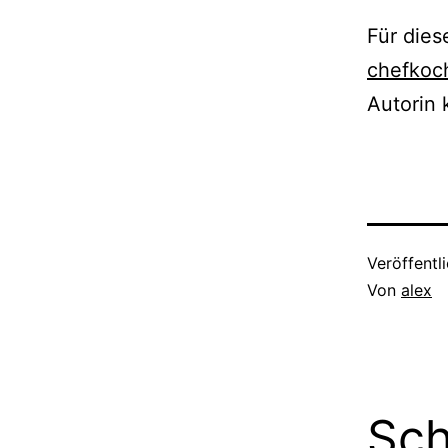
Für dies
chefkoc
Autorin 
Veröffentl
Von
alex
Sch