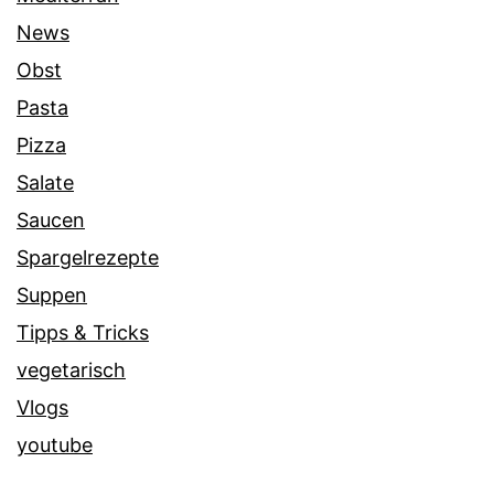
News
Obst
Pasta
Pizza
Salate
Saucen
Spargelrezepte
Suppen
Tipps & Tricks
vegetarisch
Vlogs
youtube