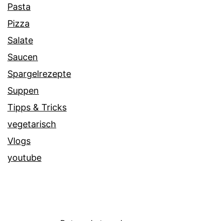
Pasta
Pizza
Salate
Saucen
Spargelrezepte
Suppen
Tipps & Tricks
vegetarisch
Vlogs
youtube